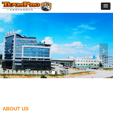
넳
넲
ABOUT US