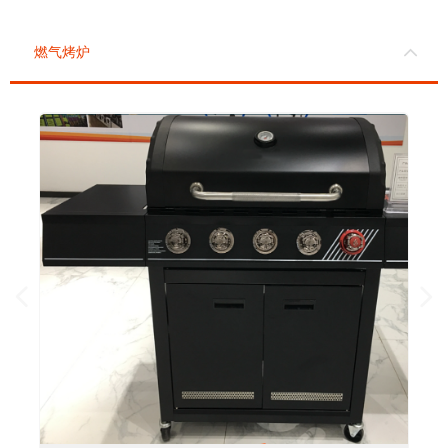
燃气烤炉
넳
넲