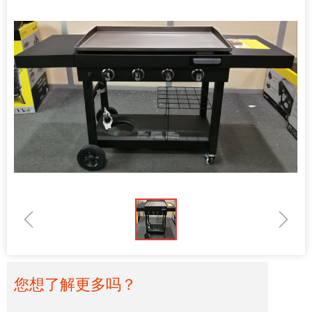
ꁆ
ꁇ
您想了解更多吗？