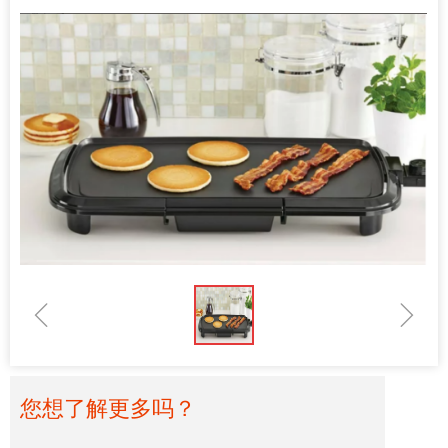
ꁆ
ꁇ
您想了解更多吗？