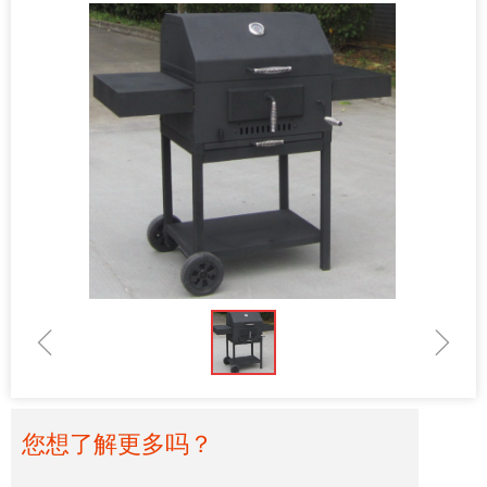
ꁆ
ꁇ
您想了解更多吗？